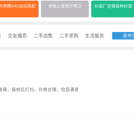
8年奔腾X40自动高配
求租三室两厅两卫
纱窗厂定做各种纱窗..
售
交友婚恋
二手出售
二手求购
生活服务
发布
玻璃，装修后打扫，价格合理，包您满意