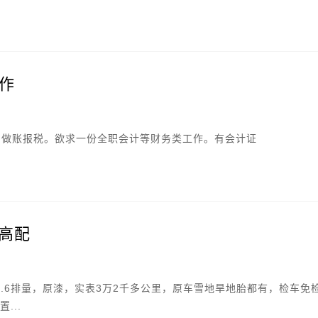
作
业，做账报税。欲求一份全职会计等财务类工作。有会计证
动高配
1.6排量，原漆，实表3万2千多公里，原车雪地旱地胎都有，检车免
...