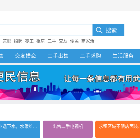
：
兼职
招聘
零工
租房
二手
交友
便民
商家活
售
交友婚恋
二手出售
二手求购
生活服务
业透下水，水暖维...
出售二手电视机
求租区域不限店面装..